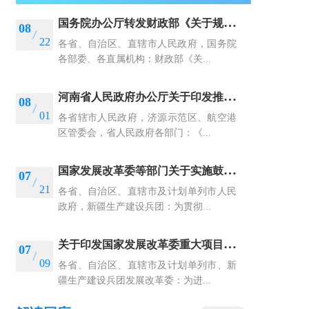
国
务院办公厅转发财政部《关于规范政府和社会资本合作存量项目建设和运营的指导意见》的通知
08
22
各省、自治区、直辖市人民政府，国务院
各部委、各直属机构：财政部《关...
河
南省人民政府办公厅关于印发推进2025年下半年经济持续向上向好若干政策措施的通知
08
01
各省辖市人民政府，济源示范区、航空港
区管委会，省人民政府各部门：《...
国
家发展改革委等部门关于实施鼓励外商投资企业境内再投资若干措施的通知
07
21
各省、自治区、直辖市及计划单列市人民
政府，新疆生产建设兵团：为贯彻...
关
于印发国家发展改革委重大项目后评价报告编写通用大纲的通知
07
09
各省、自治区、直辖市及计划单列市、新
疆生产建设兵团发展改革委：为进...