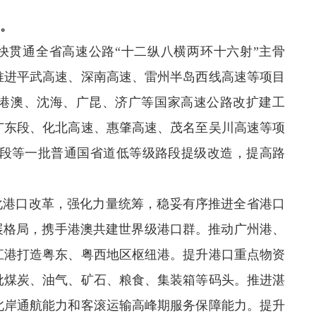
。
加快贯通全省高速公路“十二纵八横两环十六射”主骨
推进平武高速、深南高速、雷州半岛西线高速等项目
港澳、沈海、广昆、济广等国家高速公路改扩建工
广东段、化北高速、惠肇高速、茂名至吴川高速等项
蕉岭段等一批普通国省道低等级路段提级改造，提高路
深化港口改革，强化力量统筹，稳妥有序推进全省港口
展格局，携手港澳共建世界级港口群。推动广州港、
江港打造粤东、粤西地区枢纽港。提升港口重点物资
批煤炭、油气、矿石、粮食、集装箱等码头。推进湛
北岸通航能力和客滚运输高峰期服务保障能力。提升