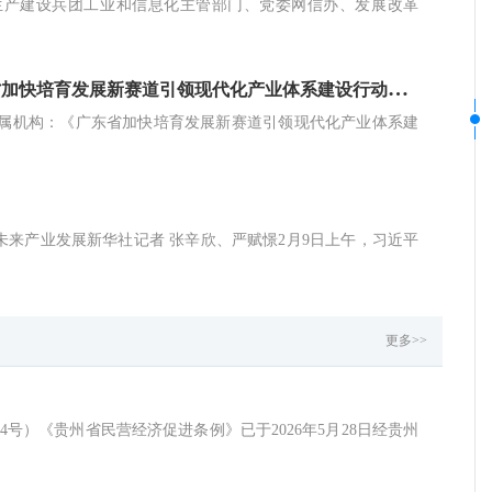
生产建设兵团工业和信息化主管部门、党委网信办、发展改革
广
东省人民政府办公厅关于印发《广东省加快培育发展新赛道引领现代化产业体系建设行动规划（2026—2035年）》的通知
属机构：《广东省加快培育发展新赛道引领现代化产业体系建
引未来产业发展新华社记者 张辛欣、严赋憬2月9日上午，习近平
更多>>
4号）《贵州省民营经济促进条例》已于2026年5月28日经贵州