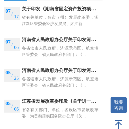
关
于印发《湖南省固定资产投资项目节能审查验收管理办法（试行）》的通知
07
17
省有关单位，各市（州）发展改革委，湘
江新区管委会经济发展局、湘江新...
河
南省人民政府办公厅关于印发河南省进一步促进民间投资高质量发展若干政策措施的通知
07
06
各省辖市人民政府，济源示范区、航空港
区管委会，省人民政府各部门：《...
河
南省人民政府办公厅关于印发河南省推进数字经济高质量发展若干政策措施的通知
05
25
各省辖市人民政府，济源示范区、航空港
区管委会，省人民政府各部门：《...
江
苏省发展改革委印发《关于进一步促进民间投资发展的若干举措》的通知
我要
05
咨询
06
省各有关部门、单位，各设区市发展改革
委：为贯彻落实国务院办公厅《关...