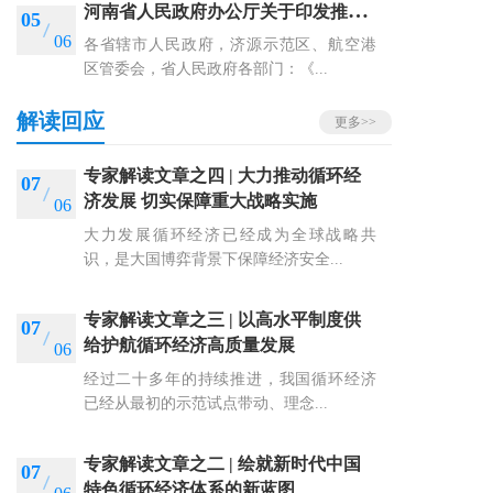
河
南省人民政府办公厅关于印发推动2026年第二季度经济持续向好若干政策措施的通知
05
06
各省辖市人民政府，济源示范区、航空港
区管委会，省人民政府各部门：《...
解读回应
更多>>
专家解读文章之四 | 大力推动循环经
07
济发展 切实保障重大战略实施
06
大力发展循环经济已经成为全球战略共
识，是大国博弈背景下保障经济安全...
专家解读文章之三 | 以高水平制度供
07
给护航循环经济高质量发展
06
经过二十多年的持续推进，我国循环经济
已经从最初的示范试点带动、理念...
专家解读文章之二 | 绘就新时代中国
07
特色循环经济体系的新蓝图