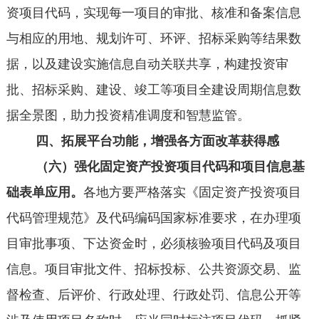
资项目代码，实现每一项目的审批、核准和备案信息
与相应的用地、规划许可、环评、招标采购等结果数
据，以及建设实施信息自动关联共享，构建投资审
批、招标采购、建设、竣工等项目全建设周期信息数
据全景图，助力投资精准调度和智慧监管。
四、拓展平台功能，增强各方面改革获得感
（六）强化固定资产投资项目代码和项目信息基
础表单应用。
各地方要严格落实《固定资产投资项目
代码管理规范》及代码编码国家标准要求，在办理项
目审批事项、下达资金时，必须核验项目代码及项目
信息。项目审批文件、招标投标、公共资源交易、监
督检查、后评价、行政处理、行政处罚、信息公开等