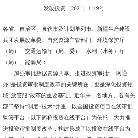
发改投资〔2021〕1119号
各省、自治区、直辖市及计划单列市、新疆生产建设
兵团发展改革委、自然资源主管部门、环境保护厅
（局）、交通运输厅（局、委）、水利（水务）厅
（局）、能源局：
加强审批数据资源共享、推进投资审批“一网通
办”是投资审批制度改革的关键所在，也是深化投资领
域“放管服”改革的重要基础。近年来，各地方、各有关
部门坚持“制度+技术”并重，以全国投资项目在线审批
监管平台（以下简称投资在线平台）为依托，大力推
进投资审批制度改革，构建形成了以投资在线平台为