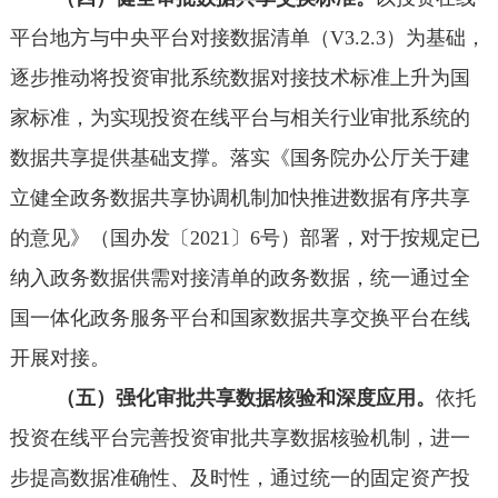
平台地方与中央平台对接数据清单（V3.2.3）为基础，
逐步推动将投资审批系统数据对接技术标准上升为国
家标准，为实现投资在线平台与相关行业审批系统的
数据共享提供基础支撑。落实《国务院办公厅关于建
立健全政务数据共享协调机制加快推进数据有序共享
的意见》（国办发〔2021〕6号）部署，对于按规定已
纳入政务数据供需对接清单的政务数据，统一通过全
国一体化政务服务平台和国家数据共享交换平台在线
开展对接。
（五）强化审批共享数据核验和深度应用。
依托
投资在线平台完善投资审批共享数据核验机制，进一
步提高数据准确性、及时性，通过统一的固定资产投