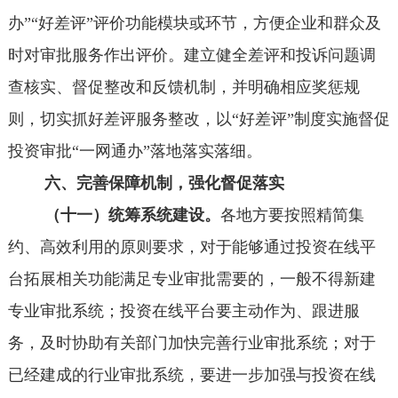
办”“好差评”评价功能模块或环节，方便企业和群众及
时对审批服务作出评价。建立健全差评和投诉问题调
查核实、督促整改和反馈机制，并明确相应奖惩规
则，切实抓好差评服务整改，以“好差评”制度实施督促
投资审批“一网通办”落地落实落细。
六、完善保障机制，强化督促落实
（十一）统筹系统建设。
各地方要按照精简集
约、高效利用的原则要求，对于能够通过投资在线平
台拓展相关功能满足专业审批需要的，一般不得新建
专业审批系统；投资在线平台要主动作为、跟进服
务，及时协助有关部门加快完善行业审批系统；对于
已经建成的行业审批系统，要进一步加强与投资在线