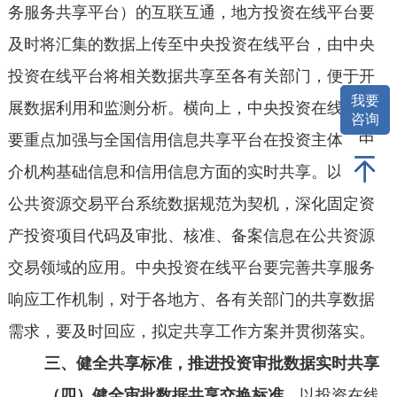
务服务共享平台）的互联互通，地方投资在线平台要
及时将汇集的数据上传至中央投资在线平台，由中央
投资在线平台将相关数据共享至各有关部门，便于开
我要
展数据利用和监测分析。横向上，中央投资在线平台
咨询
要重点加强与全国信用信息共享平台在投资主体、中
介机构基础信息和信用信息方面的实时共享。以修订
公共资源交易平台系统数据规范为契机，深化固定资
产投资项目代码及审批、核准、备案信息在公共资源
交易领域的应用。中央投资在线平台要完善共享服务
响应工作机制，对于各地方、各有关部门的共享数据
需求，要及时回应，拟定共享工作方案并贯彻落实。
三、健全共享标准，推进投资审批数据实时共享
（四）健全审批数据共享交换标准。
以投资在线