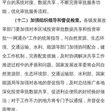
平台的系统对接、数据共享，不断完善审批服务功
能，优化审批服务流程。
（十二）加强组织领导和督促检查。
各级发展改
革部门要加强对本区域投资审批数据共享和投资审
批“一网通办”工作的统筹指导，与自然资源、生态环
境、交通运输、水利、能源等部门加强协同配合，健
全工作机制，完善配套措施，及时协调解决共享工作
推进过程中的矛盾和问题。国家发展改革委将会同自
然资源部、生态环境部、交通运输部、水利部、国家
能源局等加强对各地的督促指导，及时总结推广各地
深化投资审批数据共享、促进利企便民的好经验好做
法；对于工作不力的地方将专门予以通报，并督促全
面整改。