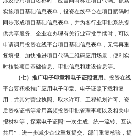
涉及使用项目名称时，应当同时标注项目代码。抓紧
实施项目基础信息表单，投资在线平台在项目赋码时
同步形成项目基础信息表单，并为各行业审批系统提
供共享服务。企业在办理有关行业审批手续时，可以
申请调用投资在线平台项目基础信息表单，无需再重
复填报。加快推进项目代码二维码应用场景，便利实
时核验项目基础信息、审批信息和建设信息等。
（七）推广电子印章和电子证照复用。
投资在线
平台要积极推广应用电子印章、电子证照下载和复
用，尤其对营业执照、取水许可、工程规划许可、资
质资格证书等常用高频投资审批管理事项以及相关申
报材料等，探索电子证照“一次生成、统一流转、互认
共用”，进一步减少企业重复提交、部门重复核验，提