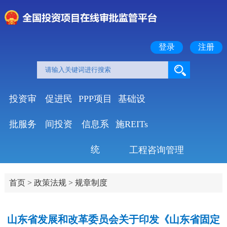
登录
注册
投资审
促进民
PPP项目
基础设
批服务
间投资
信息系
施REITs
统
工程咨询管理
首页
>
政策法规
>
规章制度
山东省发展和改革委员会关于印发《山东省固定