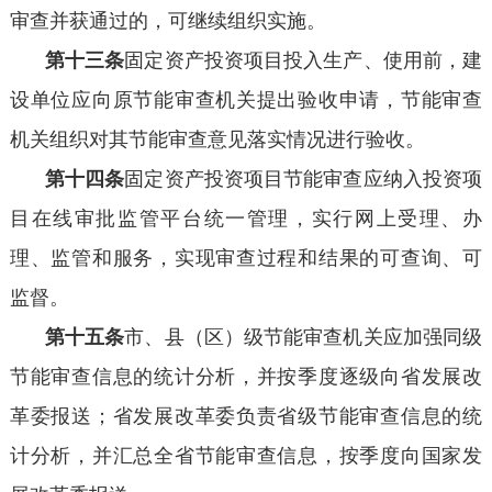
审查并获通过的，可继续组织实施。
第十三条
固定资产投资项目投入生产、使用前，建
设单位应向原节能审查机关提出验收申请，节能审查
机关组织对其节能审查意见落实情况进行验收。
第十四条
固定资产投资项目节能审查应纳入投资项
目在线审批监管平台统一管理，实行网上受理、办
理、监管和服务，实现审查过程和结果的可查询、可
监督。
第十五条
市、县（区）级节能审查机关应加强同级
节能审查信息的统计分析，并按季度逐级向省发展改
革委报送；省发展改革委负责省级节能审查信息的统
计分析，并汇总全省节能审查信息，按季度向国家发