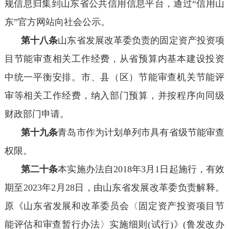
规信息归集到山东省公共信用信息平台，通过“信用山
东”官方网站向社会公示。
第十八条
山东省发展改革委负责的固定资产投资项
目节能审查相关工作经费，从省预算内基本建设投资
中统一平衡安排。市、县（区）节能审查机关节能评
审等相关工作经费，纳入部门预算，并按程序向同级
财政部门申请。
第十九条
青岛市作为计划单列市具有省级节能审查
权限。
第二十条
本实施办法自2018年3月1日起施行，有效
期至2023年2月28日，由山东省发展改革委负责解释。
原《山东省发展和改革委员会〈固定资产投资项目节
能评估和审查暂行办法〉实施细则(试行)》(鲁发改办