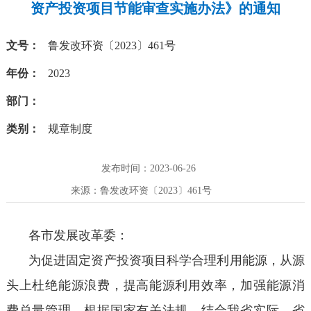
资产投资项目节能审查实施办法》的通知
文号：
鲁发改环资〔2023〕461号
年份：
2023
部门：
类别：
规章制度
发布时间：2023-06-26
来源：鲁发改环资〔2023〕461号
各市发展改革委：
为促进固定资产投资项目科学合理利用能源，从源
头上杜绝能源浪费，提高能源利用效率，加强能源消
费总量管理，根据国家有关法规，结合我省实际，省