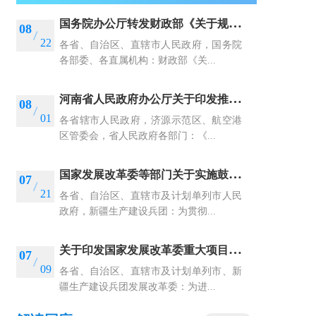
国
务院办公厅转发财政部《关于规范政府和社会资本合作存量项目建设和运营的指导意见》的通知
08
22
各省、自治区、直辖市人民政府，国务院
各部委、各直属机构：财政部《关...
河
南省人民政府办公厅关于印发推进2025年下半年经济持续向上向好若干政策措施的通知
08
01
各省辖市人民政府，济源示范区、航空港
区管委会，省人民政府各部门：《...
国
家发展改革委等部门关于实施鼓励外商投资企业境内再投资若干措施的通知
07
21
各省、自治区、直辖市及计划单列市人民
政府，新疆生产建设兵团：为贯彻...
关
于印发国家发展改革委重大项目后评价报告编写通用大纲的通知
07
09
各省、自治区、直辖市及计划单列市、新
疆生产建设兵团发展改革委：为进...