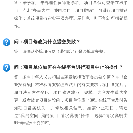
答：
若该项目未办理任何审批事项，项目单位可登录在线平
台，点击“办事大厅—我的项目—项目撤销”，可进行项目撤销
操作；若该项目有审批事项办理进展信息，则不能进行撤销操
作。
问：
项目修改为什么提交失败？
答：
请确认必填项信息（带*标记）是否填写完整。
问：
项目单位如何在在线平台进行项目中止的操作？
答：
按照中华人民共和国国家发展和改革委员会令第 2 号《企
业投资项目核准和备案管理办法》的有关要求，项目备案后，
项目法人发生变化，项目建设地点、规模、内容发生重大变
更，或者放弃项目建设的，项目单位应当通过在线平台及时告
知项目备案机关，并修改相关信息。如需中止项目，请通
过“我的空间-我的项目-情况说明”操作，选择“情况说明类
型”并描述内容即可。