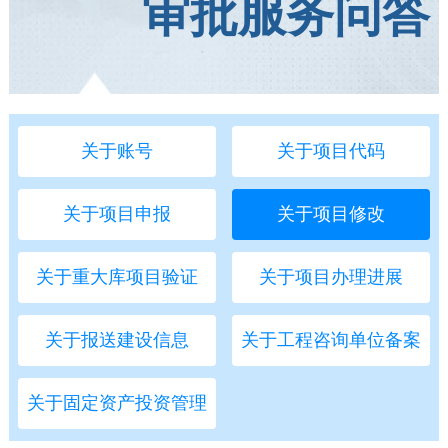
审批服务问答
关于账号
关于项目代码
关于项目申报
关于项目修改
关于重大库项目验证
关于项目办理进展
关于报送建设信息
关于工程咨询单位备案
关于固定资产投资管理