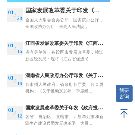
国家发展改革委关于印发《中央预算内投资计划管理办法》的通知
01
28
全国人大常委会办公厅，国务院办公厅，
全国政协办公厅，最高人民法院，...
江
西省发展改革委关于印发《江西省促进民间投资高质量发展若干措施》的通知
01
16
省有关单位，各设区市发展改革委，赣江
新区经发局：现将《江西省促进民...
湖
南省人民政府办公厅印发《关于推动2026年一季度经济实现平稳起步的若干举措》的通知
01
16
各市州人民政府，省政府各厅委、各直属
我要
机构：《关于推动2026年一季度经...
咨询
国
家发展改革委关于印发《政府投资基金投向评价管理办法 （试行）》的通知
01
12
各省、自治区、直辖市、计划单列市和新
疆生产建设兵团发展改革委：为贯...