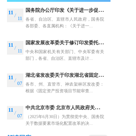
国
务院办公厅印发《关于进一步促进民间投资发展的若干措施》的通知
11
11
各省、自治区、直辖市人民政府，国务院
各部委、各直属机构：《关于进一...
国
家发展改革委关于修订印发委托投资咨询评估管理办法的通知
11
11
中央和国家机关有关部门、中央军委有关
部门，各省、自治区、直辖市及计...
湖
北省发改委关于印发湖北省固定资产投资项目节能审查和碳排放评价实施办法的通知
11
07
各市、州、直管市、神农架林区发改委：
根据《固定资产投资项目节能审查...
中
共北京市委 北京市人民政府关于建设数据要素综合试验区 深化数据要素市场化配置改革的实施意见
11
07
（2025年6月30日）为贯彻党中央、国务院
关于数据要素市场化配置改革的决...