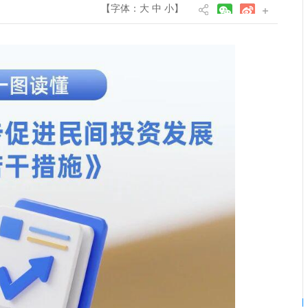
【字体：
大
中
小
】