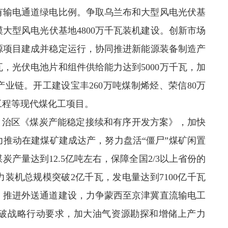
既有输电通道绿电比例。争取乌兰布和大型风电光伏基
大型风电光伏基地4800万千瓦装机建设。创新市场
源项目建成并稳定运行，协同推进新能源装备制造产
瓦，光伏电池片和组件供给能力达到5000万千瓦，加
业链。开工建设宝丰260万吨煤制烯烃、荣信80万
工程等现代煤化工项目。
自治区《煤炭产能稳定接续和有序开发方案》，加快
推动在建煤矿建成达产，努力盘活“僵尸”煤矿闲置
产量达到12.5亿吨左右，保障全国2/3以上省份的
装机总规模突破2亿千瓦，发电量达到7100亿千瓦
时。推进外送通道建设，力争蒙西至京津冀直流输电工
破战略行动要求，加大油气资源勘探和增储上产力