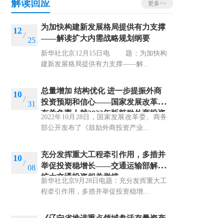
解读回应
更多>>
为加快构建新发展格局提供有力支撑
12
——解读扩大内需战略规划纲要
25
新华社北京12月15日电 题：为加快构
建新发展格局提供有力支撑——解...
总量增加 结构优化 进一步提振外商
10
投资预期和信心——国家发展改革委
31
有关负责人就2022年版鼓励外商投资
2022年10月28日，国家发展改革委、商务
产业目录答记者问
部公开发布了《鼓励外商投资产业...
充分发挥重大工程牵引作用，多措并
10
举促投资稳增长——交通运输部解读
08
扩大交通投资相关举措
新华社北京9月28日电题：充分发挥重大工
程牵引作用，多措并举促投资稳增...